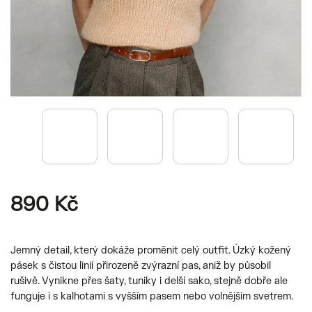
890 Kč
Jemný detail, který dokáže proměnit celý outfit. Úzký kožený
pásek s čistou linií přirozeně zvýrazní pas, aniž by působil
rušivě. Vynikne přes šaty, tuniky i delší sako, stejně dobře ale
funguje i s kalhotami s vyšším pasem nebo volnějším svetrem.