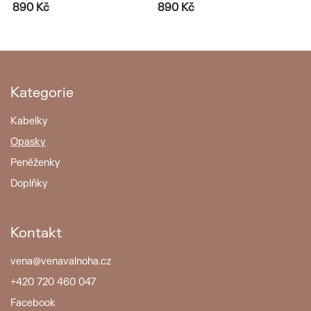
890 Kč
890 Kč
8
Kategorie
Kabelky
Opasky
Peněženky
Doplňky
Kontakt
vena
@
venavalnoha.cz
+420 720 460 047
Facebook