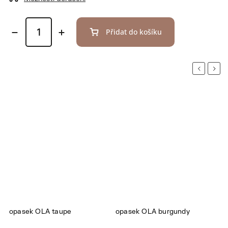
Přidat do košíku
Previous
Next
opasek OLA taupe
opasek OLA burgundy
o