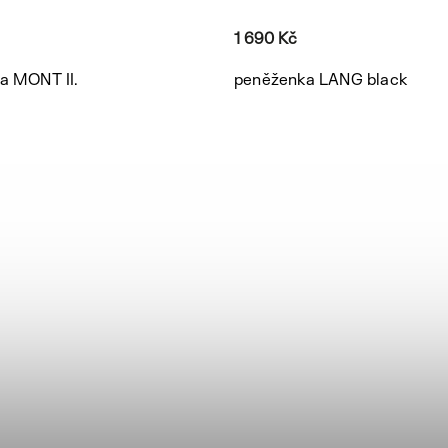
1 690 Kč
a MONT II.
peněženka LANG black