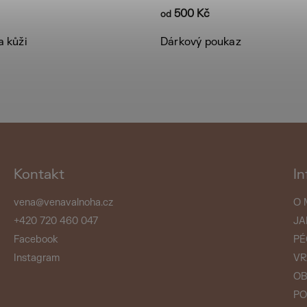
500 Kč
od
 kůži
Dárkový poukaz
Kontakt
In
vena
@
venavalnoha.cz
O 
+420 720 460 047
JA
Facebook
PÉ
Instagram
VR
OB
PO