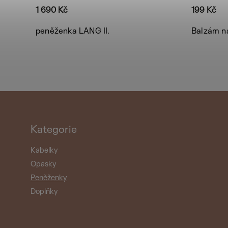
1 690 Kč
199 Kč
peněženka LANG II.
Balzám na
Kategorie
Kabelky
Opasky
Peněženky
Doplňky