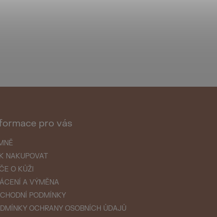
formace pro vás
MNĚ
K NAKUPOVAT
ČE O KŮŽI
ÁCENÍ A VÝMĚNA
CHODNÍ PODMÍNKY
DMÍNKY OCHRANY OSOBNÍCH ŮDAJŮ