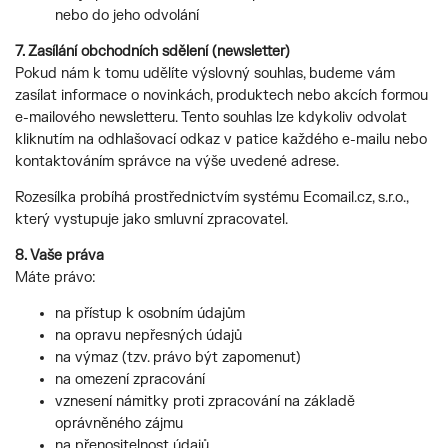
nebo do jeho odvolání
7. Zasílání obchodních sdělení (newsletter)
Pokud nám k tomu udělíte výslovný souhlas, budeme vám
zasílat informace o novinkách, produktech nebo akcích formou
e-mailového newsletteru. Tento souhlas lze kdykoliv odvolat
kliknutím na odhlašovací odkaz v patice každého e-mailu nebo
kontaktováním správce na výše uvedené adrese.
Rozesílka probíhá prostřednictvím systému Ecomail.cz, s.r.o.,
který vystupuje jako smluvní zpracovatel.
8. Vaše práva
Máte právo:
na přístup k osobním údajům
na opravu nepřesných údajů
na výmaz (tzv. právo být zapomenut)
na omezení zpracování
vznesení námitky proti zpracování na základě
oprávněného zájmu
na přenositelnost údajů