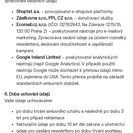
zpracování osobních údajů:
Shoptet a.s.
– provozovatel e-shopové platformy.
Zásilkovna s.r.o., PPL CZ s.r.o.
– doručovací služby.
Ecomail.cz, s.r.o.
(IČO: 02762943, Na Zderaze 1275/15,
120 00 Praha 2) – poskytovatel nástroje pro e-mailový
marketing. Zpracovává osobní údaje za účelem rozesílky
newsletterů, sledování doručitelnosti a úspěšnosti
kampaní.
Google Ireland Limited
– poskytovatel analytických
nástrojů (např. Google Analytics). V případě použití
nástrojů Google může docházet k přenosu údajů mimo
EU, zejéména do USA. Tento přenos probíhá na základě
standardních smluvních doložek.
6. Doba uchování údajů
Vaše údaje uchováváme:
po dobu trvání smluvního vztahu a následně po dobu 3
let pro případ reklamace
fakturační údaje po dobu 10 let dle zákona o účetnictví
údaje pro zasílání newsletteru po dobu trvání souhlasu