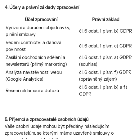
4. Účely a právní základy zpracování
Účel zpracování
Právní základ
Vyřízení a doručení objednávky,
čl. 6 odst. 1 písm. b) GDPR
plnění smlouvy
Vedení účetnictví a daňová
čl. 6 odst. 1 písm. c) GDPR
povinnost
Zasílání obchodních sdělení a
čl. 6 odst. 1 písm. a) GDPR
newsletterů (přímý marketing)
(souhlas)
Analýza návštěvnosti webu
čl. 6 odst. 1 písm. f) GDPR
(Google Analytics)
(oprávněný zájem)
čl. 6 odst. 1 písm. b) a f)
Řešení reklamací a dotazů
GDPR
5. Příjemci a zpracovatelé osobních údajů
Vaše osobní údaje mohou být předány následujícím
zpracovatelům, se kterými máme uzavřené smlouvy o