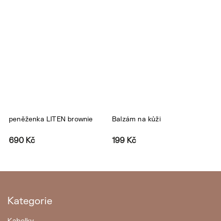
peněženka LITEN brownie
Balzám na kůži
p
690 Kč
199 Kč
1
Kategorie