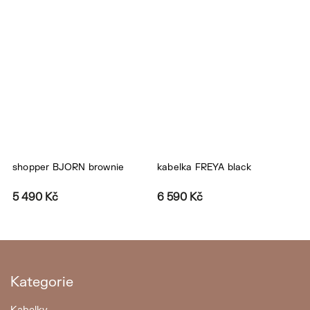
shopper BJORN brownie
kabelka FREYA black
B
5 490 Kč
6 590 Kč
1
Kategorie