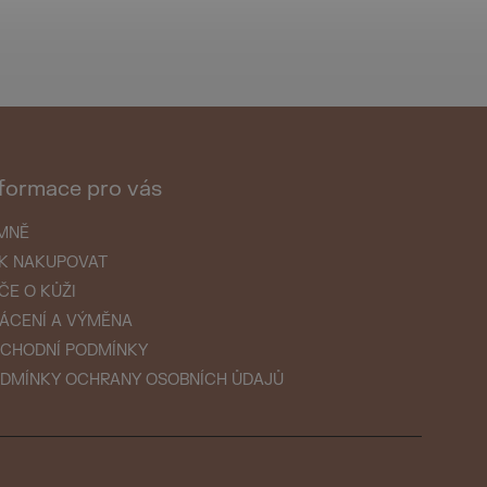
formace pro vás
MNĚ
K NAKUPOVAT
ČE O KŮŽI
ÁCENÍ A VÝMĚNA
CHODNÍ PODMÍNKY
DMÍNKY OCHRANY OSOBNÍCH ŮDAJŮ