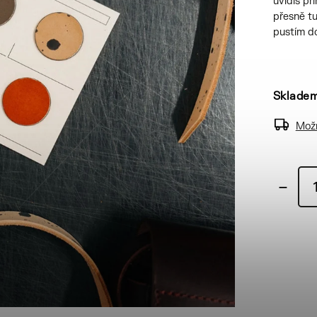
uvidíš př
přesně tu 
pustím d
Sklade
Možn