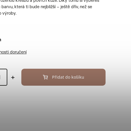
irozenou kresbu a povrch kůže. Díky tomu si vybereš
barvu, která ti bude nejbližší – ještě dřív, než se
o výroby.
m
osti doručení
Přidat do košíku