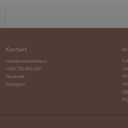
Kontakt
In
vena
@
venavalnoha.cz
O 
+420 720 460 047
JA
Facebook
PÉ
Instagram
VR
OB
PO